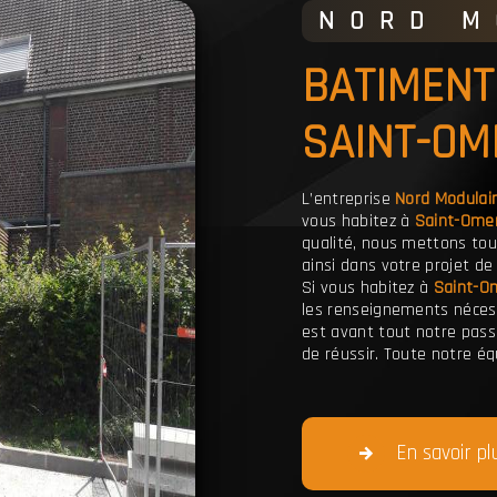
NORD 
BATIMENT INDUSTRIALISÉ À
SAINT-OM
L’entreprise
Nord Modulai
vous habitez à
Saint-Ome
qualité, nous mettons to
ainsi dans votre projet d
Si vous habitez à
Saint-O
les renseignements nécess
est avant tout notre passi
de réussir. Toute notre équ
En savoir pl