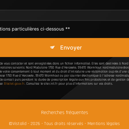
tions particulières ci-dessous **
Envoyer
 vous contacter et sont enregistrées dans un fichier informatisé. Elles sont destinées à Nord
nataires suivants: Nord Modulaire 1750 Rue d'Herzeele, 59470 Wormhout nordmodulaire@orange
t de votre consentement à tout moment et du droit d’introduire une réclamation auprès d’une au
resse 1750 Rue d'Herzeele, 59470 Wormhout ou par courrier électronique à l'adresse nordmodul
contact puis pendant la durée de prescription légale aux fins probatoires et de gestion des c
se:
Bloctel.gouv.fr
. Consultez le site cnil.fr pour plus d’informations sur vos droits.
Recherches fréquentes
©
Vistalid
- 2026 - Tous droits réservés -
Mentions légales