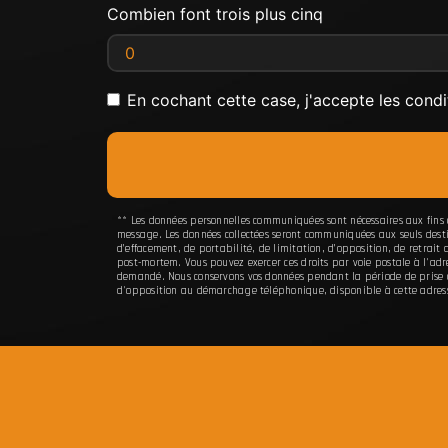
Combien font trois plus cinq
En cochant cette case, j'accepte les condi
** Les données personnelles communiquées sont nécessaires aux fins de
message. Les données collectées seront communiquées aux seuls desti
d’effacement, de portabilité, de limitation, d’opposition, de retrai
post-mortem. Vous pouvez exercer ces droits par voie postale à l'ad
demandé. Nous conservons vos données pendant la période de prise de 
d'opposition au démarchage téléphonique, disponible à cette adres