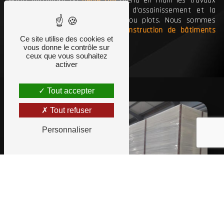
Notre entreprise de
génie civil
prend en main les travaux
d’implantation, de terrassement, d’assainissement et la
construction de dalles de béton ou plots. Nous sommes
également spécialisés dans la
construction de bâtiments
Ce site utilise des cookies et
industrialisés
.
vous donne le contrôle sur
ceux que vous souhaitez
activer
Tout accepter
Tout refuser
Personnaliser