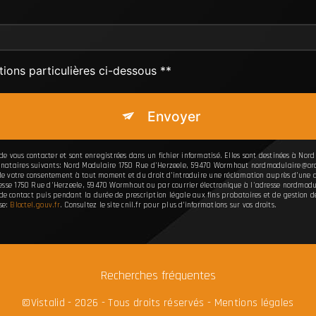
tions particulières ci-dessous **
Envoyer
 vous contacter et sont enregistrées dans un fichier informatisé. Elles sont destinées à Nord
nataires suivants: Nord Modulaire 1750 Rue d'Herzeele, 59470 Wormhout nordmodulaire@orange
t de votre consentement à tout moment et du droit d’introduire une réclamation auprès d’une au
resse 1750 Rue d'Herzeele, 59470 Wormhout ou par courrier électronique à l'adresse nordmodul
contact puis pendant la durée de prescription légale aux fins probatoires et de gestion des c
se:
Bloctel.gouv.fr
. Consultez le site cnil.fr pour plus d’informations sur vos droits.
Recherches fréquentes
©
Vistalid
- 2026 - Tous droits réservés -
Mentions légales