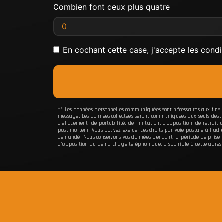
Combien font deux plus quatre
En cochant cette case, j'accepte les condi
** Les données personnelles communiquées sont nécessaires aux fins de
message. Les données collectées seront communiquées aux seuls desti
d’effacement, de portabilité, de limitation, d’opposition, de retrai
post-mortem. Vous pouvez exercer ces droits par voie postale à l'ad
demandé. Nous conservons vos données pendant la période de prise de 
d'opposition au démarchage téléphonique, disponible à cette adres