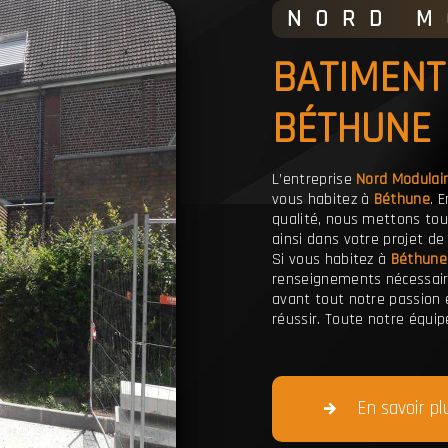
NORD 
BATIMENT INDUSTRIALISÉ À
BÉTHUNE
L’entreprise
Nord Modulai
vous habitez à
Béthune
. 
qualité, nous mettons to
ainsi dans votre projet d
Si vous habitez à
Béthune
renseignements nécessair
avant tout notre passion 
réussir. Toute notre équipe
En savoir pl